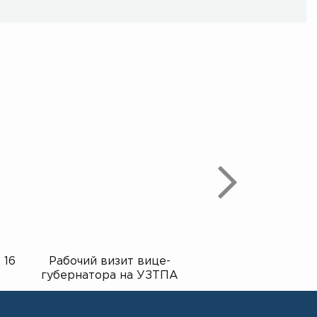
 16
Рабочий визит вице-
Экскурсия для у
губернатора на УЗТПА
гимназии на зав