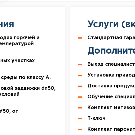
ния
Услуги (в
одах горячей и
Стандартная гар
температурой
Дополнит
ных участках
Выезд специалист
Установка привод
среды по классу А.
Доставка продукц
овой задвижки dn50,
условий
Обучение специал
Комплект метизо
У50, от
Т-ключ
Комплект парони