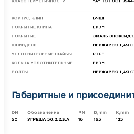
КЛАСС ГЕРМЕТИЧНОСТИ
"А" ПО ГОСТ 9544
КОРПУС, КЛИН
ВЧШГ
ПОКРЫТИЕ КЛИНА
EPDM
ПОКРЫТИЕ
ЭМАЛЬ ЭПОКСИД
ШПИНДЕЛЬ
НЕРЖАВЕЮЩАЯ С
УПЛОТНИТЕЛЬНЫЕ ШАЙБЫ
PTFE
КОЛЬЦА УПЛОТНИТЕЛЬНЫЕ
EPDM
БОЛТЫ
НЕРЖАВЕЮЩАЯ С
Габаритные и присоедини
DN
Обозначение
PN
D,mm
K,mm
50
УГРЕША 50.2.2.3.A
16
165
125