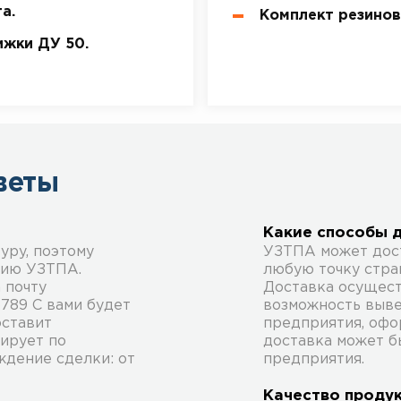
а.
Комплект резино
ижки ДУ 50.
веты
Какие способы 
уру, поэтому
УЗТПА может дос
цию УЗТПА.
любую точку стран
 почту
Доставка осущест
5789 С вами будет
возможность выве
оставит
предприятия, офо
тирует по
доставка может б
ждение сделки: от
предприятия.
Качество проду