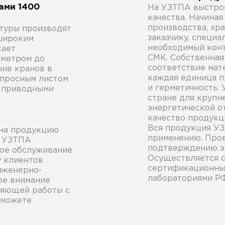
ами 1400
На УЗТПА выстрое
качества. Начина
производства, хр
туры производят
заказчику, специ
 широким
необходимый конт
кает
СМК. Собственная
аметром до
соответствие мат
ние кранов в
каждая единица п
опросным листом
и герметичность.
е приводными
стране для крупн
энергетической от
качество продукц
Вся продукция У
 на продукцию
применению. Пров
ы УЗТПА
подтверждению э
ное обслуживание
Осуществляется 
у клиентов
сертификационны
нженерно-
лабораториями Р
ое внимание
ляющей работы с
 можете