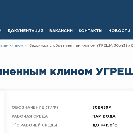
И
ДОКУМЕНТАЦИЯ
ВАКАНСИИ
КОНТАКТЫ
НОВОСТИ
нным клином
Задвижка с обрезиненным клином УГРЕША 30вч39р 
иненным клином УГРЕШ
ОБОЗНАЧЕНИЕ (Т/Ф)
30ВЧ39Р
РАБОЧАЯ СРЕДА
ПАР, ВОДА
T⁰C РАБОЧЕЙ СРЕДЫ
ДО ≈+150⁰С