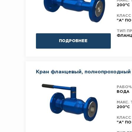
МАКС. 
200°C
КЛАСС
"А" ПО
ТИП П
ФЛАНЦ
ПОДРОБНЕЕ
Кран фланцевый, полнопроходный
РАБОЧ
ВОДА
МАКС. 
200°C
КЛАСС
"А" ПО