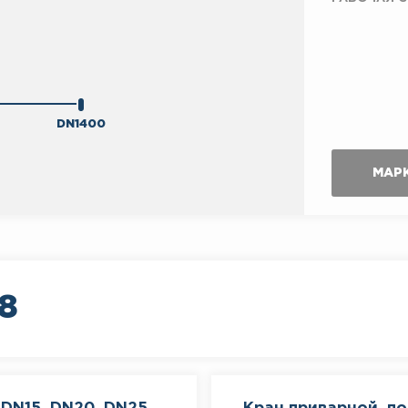
DN1400
МАР
8