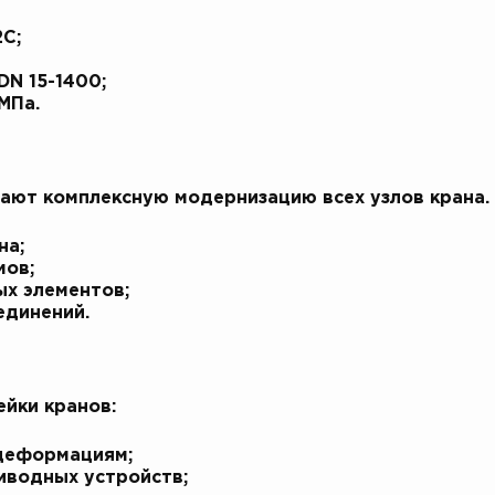
2С;
DN 15-1400;
МПа.
ают комплексную модернизацию всех узлов крана.
на;
мов;
х элементов;
единений.
йки кранов:
деформациям;
иводных устройств;