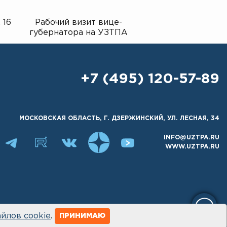
 16
Рабочий визит вице-
Экскурсия для у
губернатора на УЗТПА
гимназии на зав
+7 (495) 120-57-89
МОСКОВСКАЯ ОБЛАСТЬ, Г. ДЗЕРЖИНСКИЙ, УЛ. ЛЕСНАЯ, 34
INFO@UZTPA.RU
WWW.UZTPA.RU
йлов cookie
.
ПРИНИМАЮ