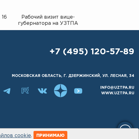
 16
Рабочий визит вице-
Экскурсия для у
губернатора на УЗТПА
гимназии на зав
+7 (495) 120-57-89
МОСКОВСКАЯ ОБЛАСТЬ, Г. ДЗЕРЖИНСКИЙ, УЛ. ЛЕСНАЯ, 34
INFO@UZTPA.RU
WWW.UZTPA.RU
йлов cookie
.
ПРИНИМАЮ