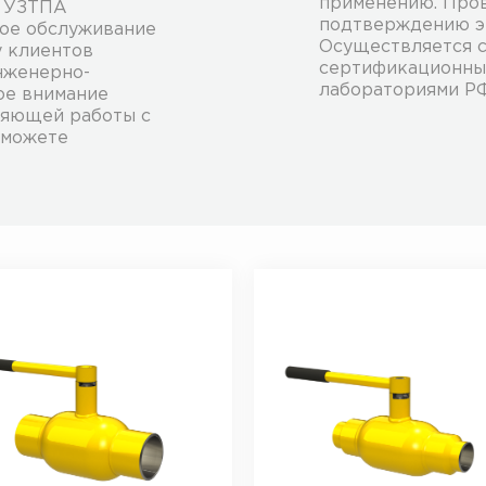
применению. Пров
ы УЗТПА
подтверждению э
ное обслуживание
Осуществляется 
у клиентов
сертификационны
нженерно-
лабораториями Р
ое внимание
ляющей работы с
 можете