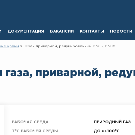
И
ДОКУМЕНТАЦИЯ
ВАКАНСИИ
КОНТАКТЫ
НОВОСТИ
вые краны
Кран приварной, редуцированный DN65, DN80
 газа, приварной, ред
РАБОЧАЯ СРЕДА
ПРИРОДНЫЙ ГАЗ
T⁰C РАБОЧЕЙ СРЕДЫ
ДО ≈+100⁰С