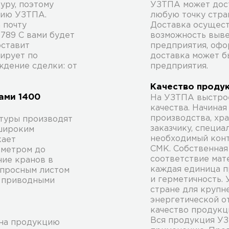
уру, поэтому
УЗТПА может дос
цию УЗТПА.
любую точку стран
 почту
Доставка осущест
5789 С вами будет
возможность выве
оставит
предприятия, офо
тирует по
доставка может б
ждение сделки: от
предприятия.
Качество проду
ами 1400
На УЗТПА выстрое
качества. Начина
производства, хр
туры производят
заказчику, специ
 широким
необходимый конт
кает
СМК. Собственная
аметром до
соответствие мат
ние кранов в
каждая единица п
опросным листом
и герметичность.
е приводными
стране для крупн
энергетической от
качество продукц
Вся продукция У
 на продукцию