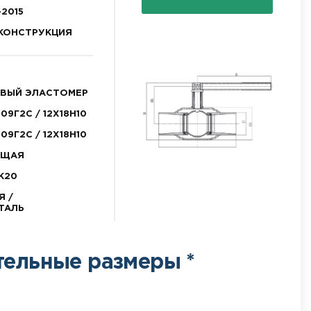
-2015
КОНСТРУКЦИЯ
ВЫЙ ЭЛАСТОМЕР
09Г2С / 12Х18Н10
09Г2С / 12Х18Н10
ЮЩАЯ
К20
Я /
ТАЛЬ
тельные размеры *