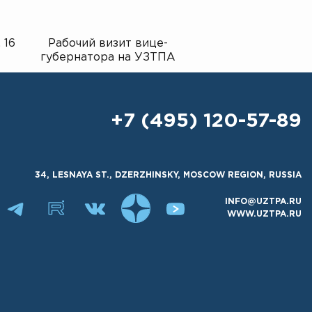
 16
Рабочий визит вице-
Экскурсия для у
губернатора на УЗТПА
гимназии на зав
+7 (495) 120-57-89
34, LESNAYA ST., DZERZHINSKY, MOSCOW REGION, RUSSIA
INFO@UZTPA.RU
WWW.UZTPA.RU